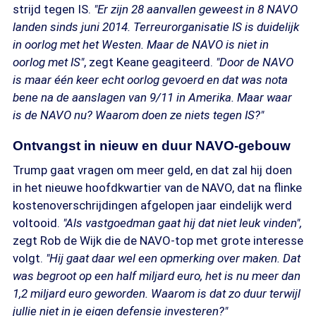
strijd tegen IS.
"Er zijn 28 aanvallen geweest in 8 NAVO
landen sinds juni 2014. Terreurorganisatie IS is duidelijk
in oorlog met het Westen. Maar de NAVO is niet in
oorlog met IS"
, zegt Keane geagiteerd.
"Door de NAVO
is maar één keer echt oorlog gevoerd en dat was nota
bene na de aanslagen van 9/11 in Amerika. Maar waar
is de NAVO nu? Waarom doen ze niets tegen IS?"
Ontvangst in nieuw en duur NAVO-gebouw
Trump gaat vragen om meer geld, en dat zal hij doen
in het nieuwe hoofdkwartier van de NAVO, dat na flinke
kostenoverschrijdingen afgelopen jaar eindelijk werd
voltooid.
"Als vastgoedman gaat hij dat niet leuk vinden",
zegt Rob de Wijk die de NAVO-top met grote interesse
volgt.
"Hij gaat daar wel een opmerking over maken. Dat
was begroot op een half miljard euro, het is nu meer dan
1,2 miljard euro geworden. Waarom is dat zo duur terwijl
jullie niet in je eigen defensie investeren?"