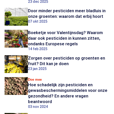
23 dec 2025
Door minder pesticiden meer bladluis in
onze groenten: waarom dat erbij hoort
07 okt 2025
Boeketje voor Valentijnsdag? Waarom
daar ook pesticiden in kunnen zitten,
ondanks Europese regels
14 feb 2025
Zorgen over pesticiden op groenten en
fruit? Dit kan je doen
23 jan 2025
Doe mee
Hoe schadelijk zijn pesticiden en
gewasbeschermingsmiddelen voor onze
gezondheid? En andere vragen
beantwoord
03 nov 2024