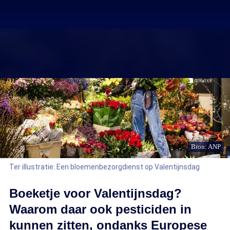
Bron: ANP
Ter illustratie: Een bloemenbezorgdienst op Valentijnsdag
Boeketje voor Valentijnsdag?
Waarom daar ook pesticiden in
kunnen zitten, ondanks Europese