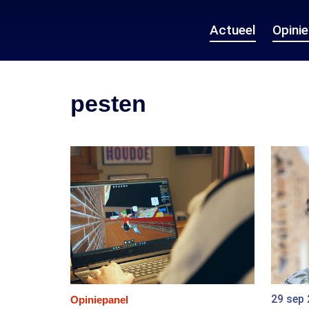
Actueel
Opini
pesten
29 sep
Opiniepanel