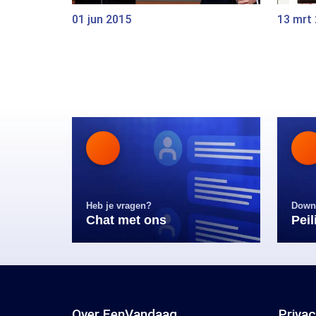
01 jun 2015
13 mrt
Heb je vragen?
Down
Chat met ons
Pei
Over EenVandaag
Priva