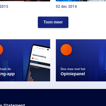
 2015
02 dec 2014
Toon meer
load de
Doe mee met het
ling-app
Opiniepanel
cy Statement