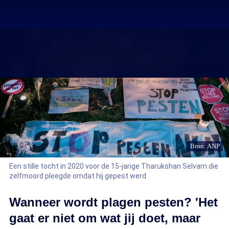
Bron: ANP
Een stille tocht in 2020 voor de 15-jarige Tharukshan Selvam die
zelfmoord pleegde omdat hij gepest werd
Wanneer wordt plagen pesten? 'Het
gaat er niet om wat jij doet, maar