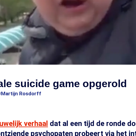
ale suicide game opgerold
0
Martijn Rosdorff
uwelijk verhaal
dat al een tijd de ronde do
ntziende psychopaten probeert via het in