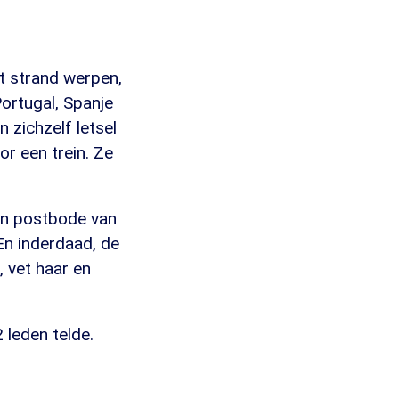
t strand werpen,
ortugal, Spanje
 zichzelf letsel
r een trein. Ze
en postbode van
 En inderdaad, de
, vet haar en
 leden telde.