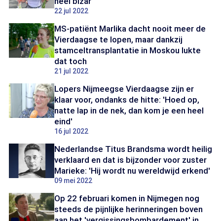
heel bizar'
22 jul 2022
MS-patiënt Marlika dacht nooit meer de
Vierdaagse te lopen, maar dankzij
stamceltransplantatie in Moskou lukte
dat toch
21 jul 2022
Lopers Nijmeegse Vierdaagse zijn er
klaar voor, ondanks de hitte: 'Hoed op,
natte lap in de nek, dan kom je een heel
eind'
16 jul 2022
Nederlandse Titus Brandsma wordt heilig
verklaard en dat is bijzonder voor zuster
Marieke: 'Hij wordt nu wereldwijd erkend'
09 mei 2022
Op 22 februari komen in Nijmegen nog
steeds de pijnlijke herinneringen boven
aan het 'vergissingsbombardement' in