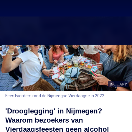
Bron: ANP
Feestvierders rond de Nijmeegse Vierdaagse in 2022
'Drooglegging' in Nijmegen?
Waarom bezoekers van
Vierdaagsfeesten geen alcohol