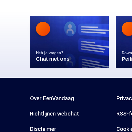
Heb je vragen?
Down
Chat met ons
Pei
Over EenVandaag
Priva
Richtlijnen webchat
RSS-f
Disclaimer
Cooki