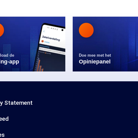
load de
Doe mee met het
ling-app
Opiniepanel
cy Statement
eed
es