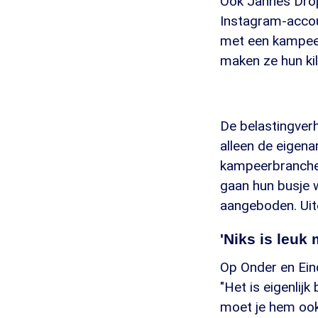
Ook Jannes Dro
Instagram-accoun
met een kampeerb
maken ze hun kil
De belastingverh
alleen de eigena
kampeerbranche
gaan hun busje 
aangeboden. Uite
'Niks is leuk 
Op Onder en Ein
"Het is eigenlijk
moet je hem ook