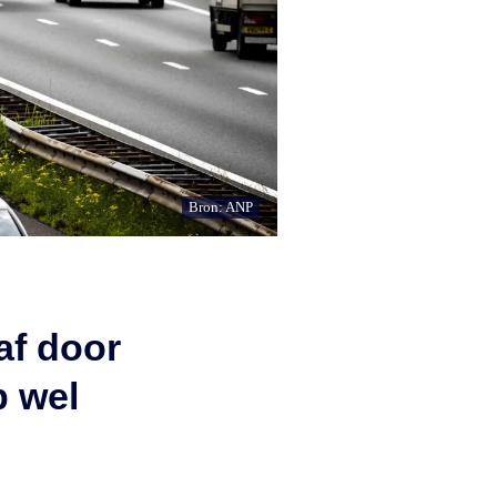
Bron: ANP
af door
p wel