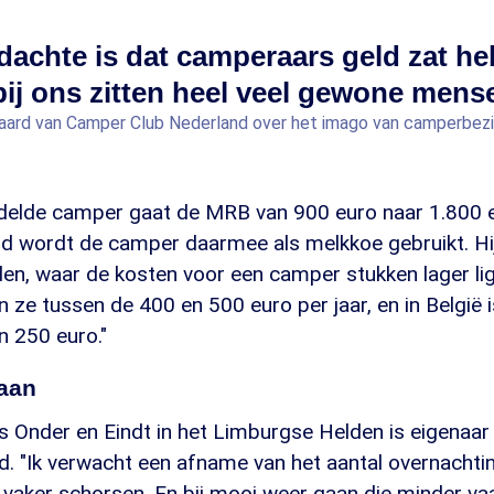
dachte is dat camperaars geld zat h
bij ons zitten heel veel gewone mens
aard van Camper Club Nederland over het imago van camperbezi
elde camper gaat de MRB van 900 euro naar 1.800 eu
d wordt de camper daarmee als melkkoe gebruikt. Hij
en, waar de kosten voor een camper stukken lager lig
n ze tussen de 400 en 500 euro per jaar, en in België i
n 250 euro."
aan
 Onder en Eindt in het Limburgse Helden is eigenaar
 "Ik verwacht een afname van het aantal overnacht
vaker schorsen. En bij mooi weer gaan die minder va