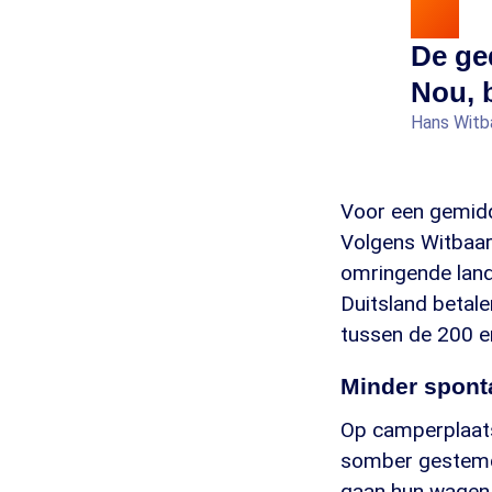
De ge
Nou, 
Hans Witb
Voor een gemidd
Volgens Witbaar
omringende land
Duitsland betale
tussen de 200 e
Minder spont
Op camperplaats
somber gestemd.
gaan hun wagen 