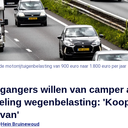
 motorrijtuigenbelasting van 900 euro naar 1.800 euro per jaar
gangers willen van camper 
eling wegenbelasting: 'Koo
van'
0
Hein Bruinewoud