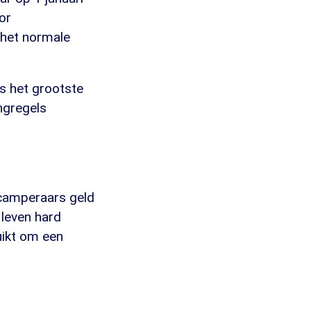
or
 het normale
s het grootste
ingregels
 camperaars geld
 leven hard
uikt om een