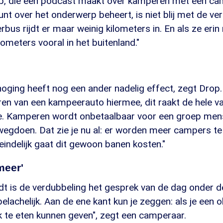
p, die een podcast maakt over kamperen met een ca
t over het onderwerp beheert, is niet blij met de ve
us rijdt er maar weinig kilometers in. En als ze erin 
ometers vooral in het buitenland."
oging heeft nog een ander nadelig effect, zegt Drop. 
ren van een kampeerauto hiermee, dit raakt de hele va
. Kamperen wordt onbetaalbaar voor een groep mens
wegdoen. Dat zie je nu al: er worden meer campers t
indelijk gaat dit gewoon banen kosten."
meer'
dt is de verdubbeling het gesprek van de dag onder 
 belachelijk. Aan de ene kant kun je zeggen: als je een o
 te eten kunnen geven", zegt een camperaar.