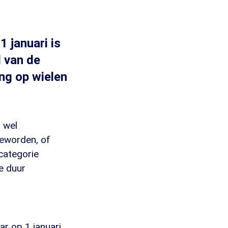
 januari is
l van de
ng op wielen
 wel
geworden, of
categorie
e duur
ar op 1 januari