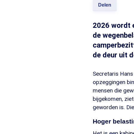
Delen
2026 wordt e
de wegenbela
camperbezitt
de deur uit 
Secretaris Hans 
opzeggingen binn
mensen die gewo
bijgekomen, ziet
geworden is. Die
Hoger belasti
Het is een kabin