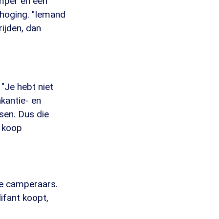
mper en een
rhoging. "Iemand
rijden, dan
"Je hebt niet
kantie- en
en. Dus die
e koop
de camperaars.
lifant koopt,