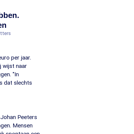
ebben.
en
tters
ro per jaar.
 wijst naar
gen. "In
s dat slechts
 Johan Peeters
ingen. Mensen
ak spontaan een