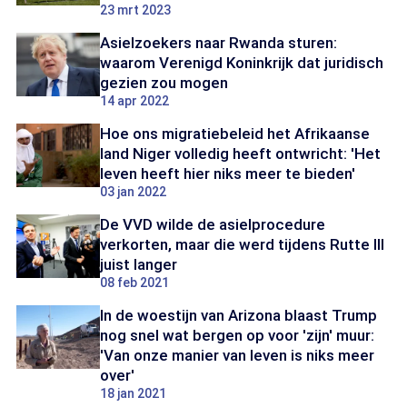
23 mrt 2023
Asielzoekers naar Rwanda sturen:
waarom Verenigd Koninkrijk dat juridisch
gezien zou mogen
14 apr 2022
Hoe ons migratiebeleid het Afrikaanse
land Niger volledig heeft ontwricht: 'Het
leven heeft hier niks meer te bieden'
03 jan 2022
De VVD wilde de asielprocedure
verkorten, maar die werd tijdens Rutte III
juist langer
08 feb 2021
In de woestijn van Arizona blaast Trump
nog snel wat bergen op voor 'zijn' muur:
'Van onze manier van leven is niks meer
over'
18 jan 2021