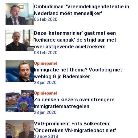
Ombudsman: 'Vreemdelingendetentie in
Nederland móét menselijker'
06 feb 2020
Deze 'ketenmarinier' gaat met een
'keiharde aanpak' de strijd aan met
overlastgevende asielzoekers
03 feb 2020
Opiniepanel
Immigratie hét thema? Voorlopig niet -
weblog Gijs Rademaker
28 jan 2020
Opiniepanel
Zo denken kiezers over strengere
immigratiemaatregelen
28 jan 2020
VVD-prominent Frits Bolkestein:
'Onderteken VN-migratiepact niet'
20 nov 2018