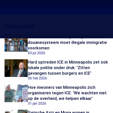
immigratie
Waarom er chaos is op Schiphol: nieuw
douanesysteem moet illegale immigratie
voorkomen
03 jul 2026
Hard optreden ICE in Minneapolis zet ook
lokale politie onder druk: 'Zitten
gevangen tussen burgers en ICE'
06 feb 2026
Hoe inwoners van Minneapolis zich
organiseren tegen ICE: 'We wachten niet
op de overheid, we helpen elkaar'
31 jan 2026
Syrische Aziz en Muna wonen in