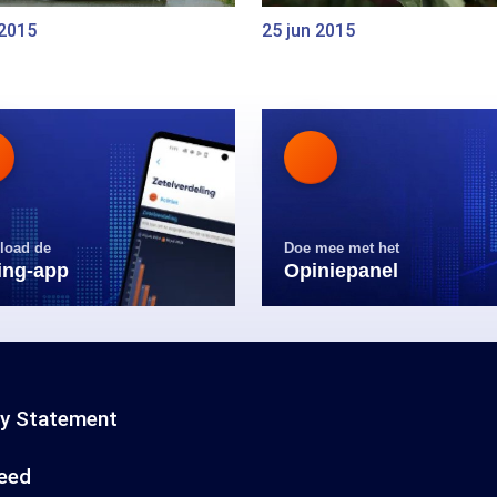
 2015
25 jun 2015
load de
Doe mee met het
ling-app
Opiniepanel
cy Statement
eed