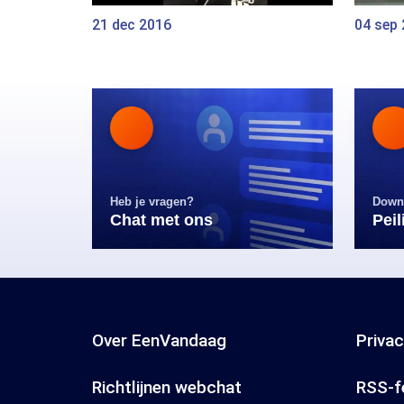
21 dec 2016
04 sep
Heb je vragen?
Down
Chat met ons
Pei
Over EenVandaag
Priva
Richtlijnen webchat
RSS-f