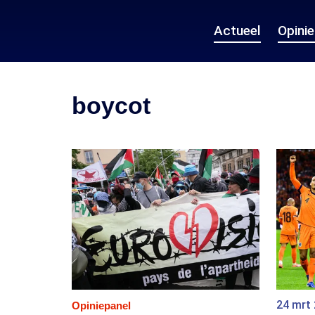
Actueel
Opini
boycot
24 mrt
Opiniepanel