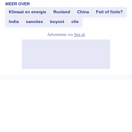
MEER OVER
Klimaat en energie
Rusland
China
Feit of fictie?
India
sancties
boycot
olie
Advertentie via
Ster.nl