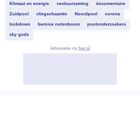
Klimaat en energie
verduurzaming
documentaire
Zuidpool
vliegschaamte
Noordpool
corona
lockdown
bernice notenboom
poolonderzoekers
sky gods
Advertentie via
Ster.nl