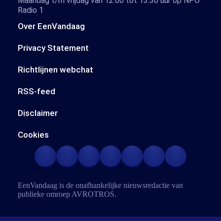
Maandag t/m vrijdag van 12.00 tot 13.30 uur op NPO
Radio 1
Over EenVandaag
Privacy Statement
Richtlijnen webchat
RSS-feed
Disclaimer
Cookies
EenVandaag is de onafhankelijke nieuwsredactie van
publieke omroep
AVROTROS
.