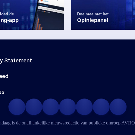
load de
Doe mee met het
ling-app
Opiniepanel
cy Statement
eed
es
daag is de onafhankelijke nieuwsredactie van publieke omroep
AVRO