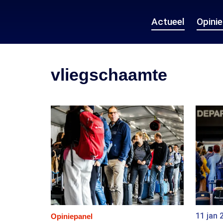
Actueel
Opini
vliegschaamte
11 jan 
Opiniepanel