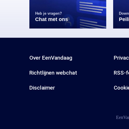
Heb je vragen?
Down
Chat met ons
Pei
Over EenVandaag
Priva
Richtlijnen webchat
RSS-f
Disclaimer
Cooki
EenVan