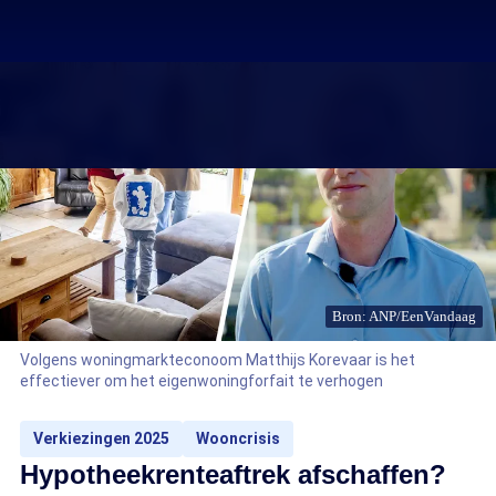
Bron: ANP/EenVandaag
Volgens woningmarkteconoom Matthijs Korevaar is het
effectiever om het eigenwoningforfait te verhogen
Verkiezingen 2025
Wooncrisis
Hypotheekrenteaftrek afschaffen?