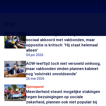
WW
Minister Hans Vijlbrief hoopvol over
sociaal akkoord met vakbonden, maar
oppositie is kritisch: 'Hij staat helemaal
alleen'
04 jun 2026
AOW-leeftijd toch niet versneld omhoog,
maar vakbonden vinden plannen kabinet
nog 'volstrekt onvoldoende'
26 mei 2026
Opiniepanel
Meerderheid steunt mogelijke stakingen
tegen bezuinigingen op sociale
zekerheid, plannen ook niet populair bij