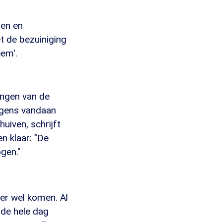
den en
t de bezuiniging
eem'.
ingen van de
ergens vandaan
uiven, schrijft
en klaar: "De
gen."
 er wel komen. Al
n de hele dag