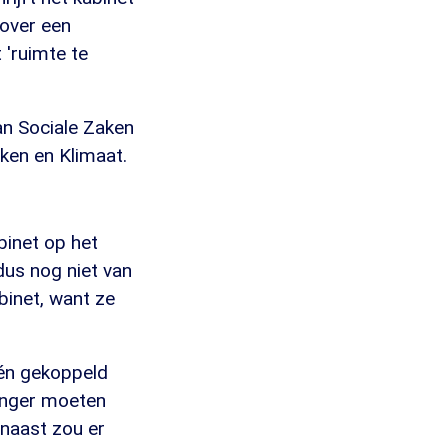
 over een
 'ruimte te
an Sociale Zaken
ken en Klimaat.
binet op het
dus nog niet van
binet, want ze
één gekoppeld
anger moeten
rnaast zou er