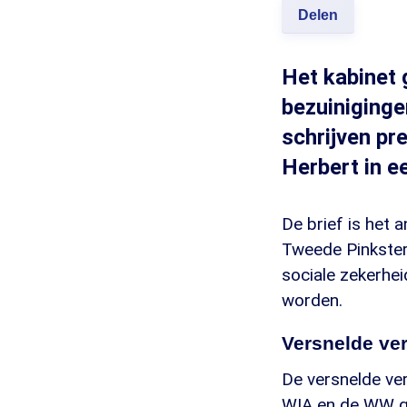
Delen
Het kabinet 
bezuiniginge
schrijven pr
Herbert in e
De brief is het
Tweede Pinkster
sociale zekerhei
worden.
Versnelde ver
De versnelde ver
WIA en de WW gaa