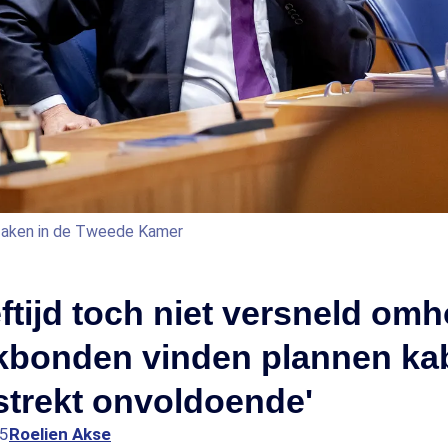
e Zaken in de Tweede Kamer
tijd toch niet versneld om
kbonden vinden plannen ka
strekt onvoldoende'
05
Roelien Akse