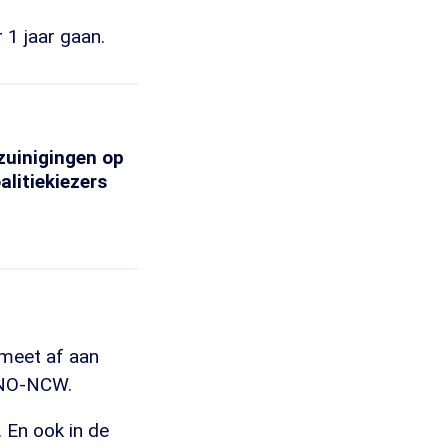
 1 jaar gaan.
zuinigingen op
alitiekiezers
 meet af aan
 VNO-NCW.
 En ook in de