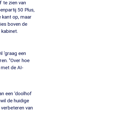
 te zien van
enpartij 50 Plus,
e kant op, maar
cties boven de
 kabinet.
il 'graag een
ren. "Over hoe
 met de AI-
van een 'doolhof
 wil de huidige
t verbeteren van