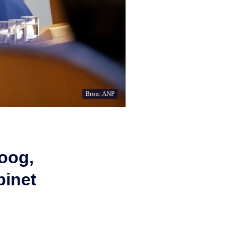
Bron: ANP
hoog,
binet