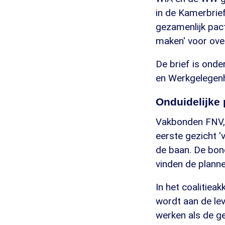
in de Kamerbrie
gezamenlijk pact
maken' voor over
De brief is onde
en Werkgelegenh
Onduidelijke
Vakbonden FNV, 
eerste gezicht '
de baan. De bon
vinden de planne
In het coalitie
wordt aan de le
werken als de g