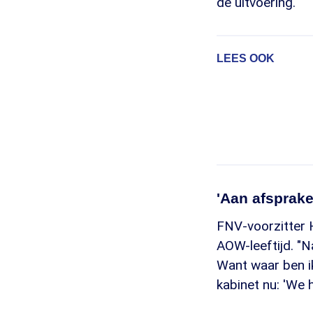
de uitvoering.
LEES OOK
'Aan afsprak
FNV-voorzitter 
AOW-leeftijd. "Na
Want waar ben ik
kabinet nu: 'We 