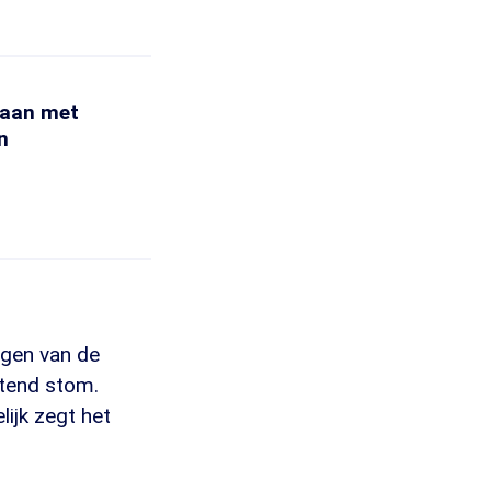
 aan met
n
ogen van de
ettend stom.
lijk zegt het