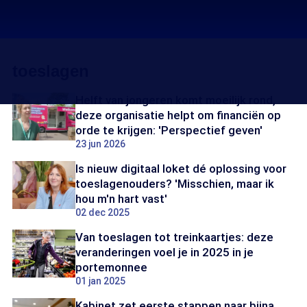
toeslagen
Helft van jongeren komt moeilijk rond,
deze organisatie helpt om financiën op
orde te krijgen: 'Perspectief geven'
23 jun 2026
Is nieuw digitaal loket dé oplossing voor
toeslagenouders? 'Misschien, maar ik
hou m'n hart vast'
02 dec 2025
Van toeslagen tot treinkaartjes: deze
veranderingen voel je in 2025 in je
portemonnee
01 jan 2025
Kabinet zet eerste stappen naar bijna