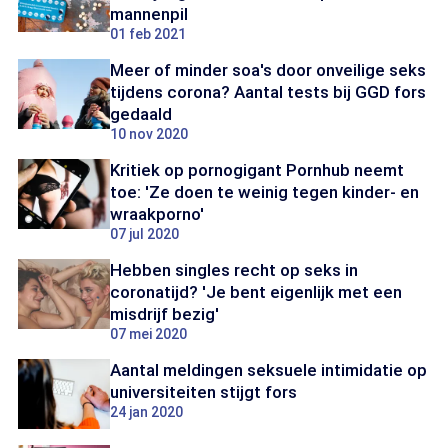
mannenpil
01 feb 2021
Meer of minder soa's door onveilige seks
tijdens corona? Aantal tests bij GGD fors
gedaald
10 nov 2020
Kritiek op pornogigant Pornhub neemt
toe: 'Ze doen te weinig tegen kinder- en
wraakporno'
07 jul 2020
Hebben singles recht op seks in
coronatijd? 'Je bent eigenlijk met een
misdrijf bezig'
07 mei 2020
Aantal meldingen seksuele intimidatie op
universiteiten stijgt fors
24 jan 2020