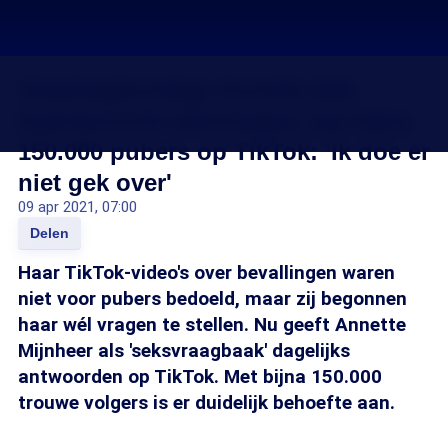
Verpleegkundige Annette (53)
beantwoordt seksvragen van bijna
150.000 pubers op TikTok: 'Ik doe er
niet gek over'
09 apr 2021, 07:00
Delen
Haar TikTok-video's over bevallingen waren
niet voor pubers bedoeld, maar zij begonnen
haar wél vragen te stellen. Nu geeft Annette
Mijnheer als 'seksvraagbaak' dagelijks
antwoorden op TikTok. Met bijna 150.000
trouwe volgers is er duidelijk behoefte aan.