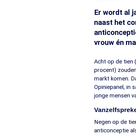
Er wordt al 
naast het co
anticoncept
vrouw én man
Acht op de tien
procent) zouden
markt komen. Da
Opiniepanel, i
jonge mensen va
Vanzelfsprek
Negen op de tien
anticonceptie al