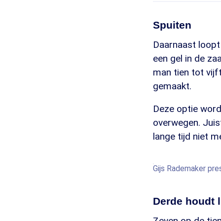
Spuiten
Daarnaast loopt 
een gel in de za
man tien tot vij
gemaakt.
Deze optie word
overwegen. Juis
lange tijd niet 
Gijs Rademaker pre
Derde houdt l
Zeven op de tie