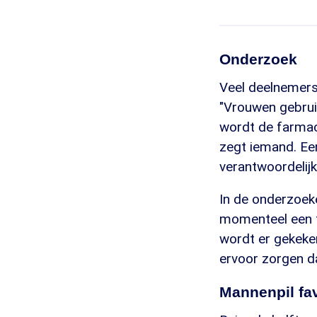
Onderzoek
Veel deelnemers
"Vrouwen gebrui
wordt de farmace
zegt iemand. Ee
verantwoordelij
In de onderzoek
momenteel een t
wordt er gekeke
ervoor zorgen da
Mannenpil fav