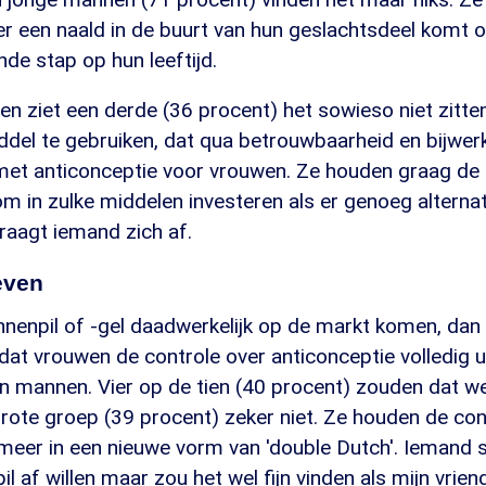
r een naald in de buurt van hun geslachtsdeel komt o
nde stap op hun leeftijd.
en ziet een derde (36 procent) het sowieso niet zitt
ddel te gebruiken, dat qua betrouwbaarheid en bijwer
 met anticonceptie voor vrouwen. Ze houden graag de 
om in zulke middelen investeren als er genoeg alterna
vraagt iemand zich af.
even
enpil of -gel daadwerkelijk op de markt komen, dan w
at vrouwen de controle over anticonceptie volledig u
n mannen. Vier op de tien (40 procent) zouden dat w
ote groep (39 procent) zeker niet. Ze houden de contr
 meer in een nieuwe vorm van 'double Dutch'. Iemand sc
pil af willen maar zou het wel fijn vinden als mijn vrie