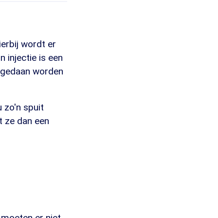
erbij wordt er
 injectie is een
 ongedaan worden
 zo'n spuit
t ze dan een
 moeten er niet