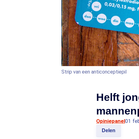
Strip van een anticonceptiepil
Helft jo
mannenp
Opiniepanel
01 fe
Delen