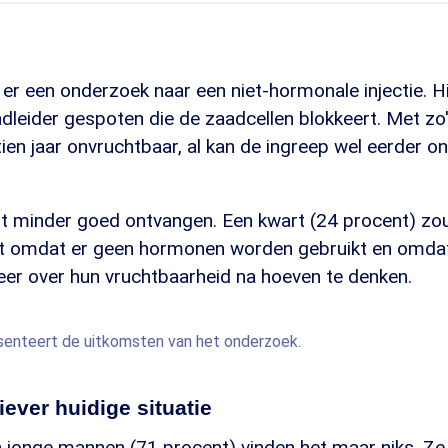
er een onderzoek naar een niet-hormonale injectie. Hi
adleider gespoten die de zaadcellen blokkeert. Met zo'n
ftien jaar onvruchtbaar, al kan de ingreep wel eerder
t minder goed ontvangen. Een kwart (24 procent) zou
t omdat er geen hormonen worden gebruikt en omda
meer over hun vruchtbaarheid na hoeven te denken.
senteert de uitkomsten van het onderzoek.
iever huidige situatie
n jonge mannen (71 procent) vinden het maar niks. Ze