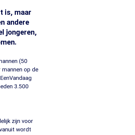
t is, maar
een andere
l jongeren,
omen.
 mannen (50
or mannen op de
et EenVandaag
deden 3.500
ijk zijn voor
vanuit wordt