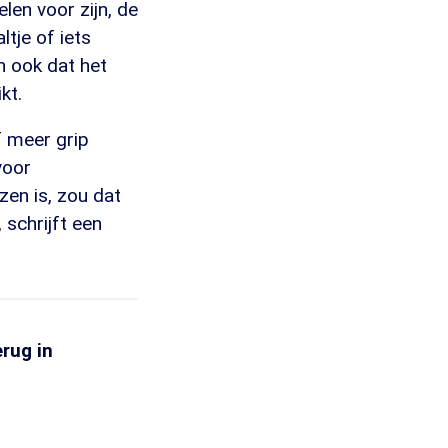
en voor zijn, de
tje of iets
n ook dat het
kt.
f meer grip
voor
zen is, zou dat
 schrijft een
erug in