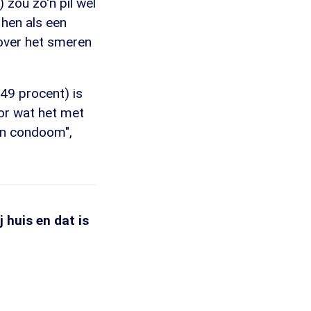
 zou zo'n pil wel
 hen als een
 over het smeren
 49 procent) is
oor wat het met
een condoom",
 huis en dat is