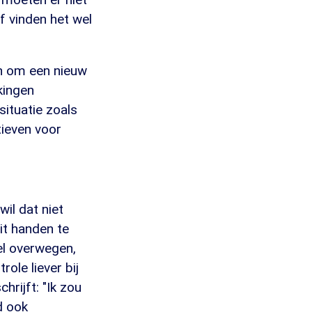
f vinden het wel
en om een nieuw
kingen
situatie zoals
tieven voor
il dat niet
it handen te
el overwegen,
ole liever bij
hrijft: "Ik zou
nd ook