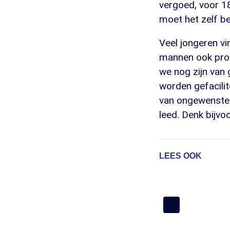
vergoed, voor 18
moet het zelf b
Veel jongeren vin
mannen ook profi
we nog zijn van
worden gefacilit
van ongewenste 
leed. Denk bijvo
LEES OOK