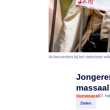
Actievoerders bij het ministerie wil
Jongeren
massaal 
Opiniepanel
01 fe
Delen