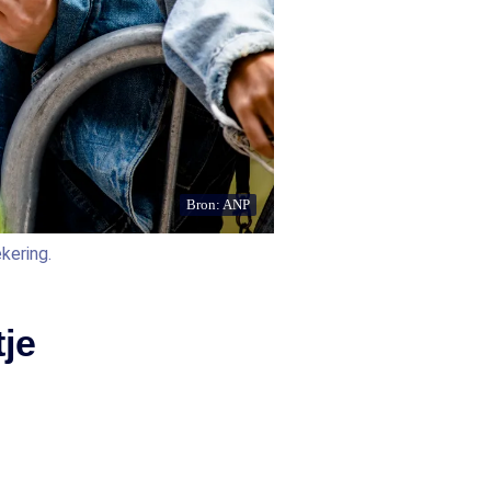
Bron: ANP
kering.
tje