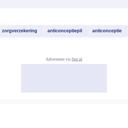
zorgverzekering
anticonceptiepil
anticonceptie
Advertentie via
Ster.nl