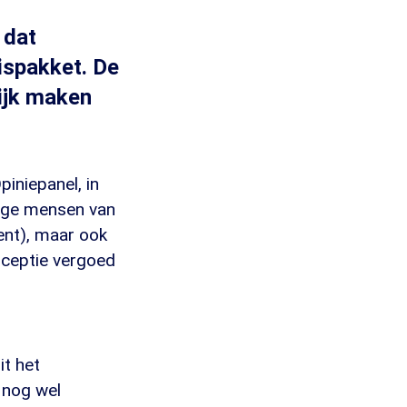
 dat
ispakket. De
lijk maken
iniepanel, in
nge mensen van
ent), maar ook
nceptie vergoed
it het
 nog wel