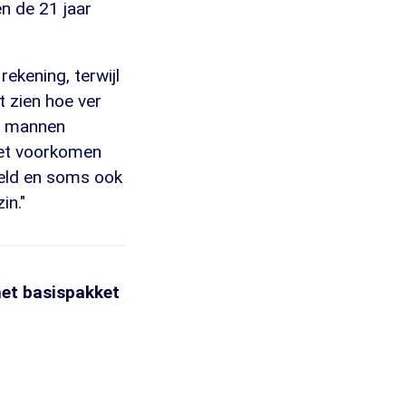
en de 21 jaar
rekening, terwijl
t zien hoe ver
en mannen
het voorkomen
eld en soms ook
in."
 het basispakket