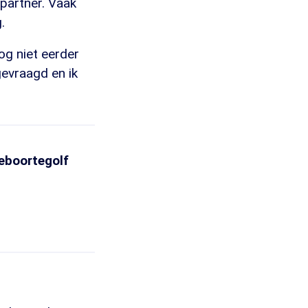
partner. Vaak
.
og niet eerder
gevraagd en ik
geboortegolf