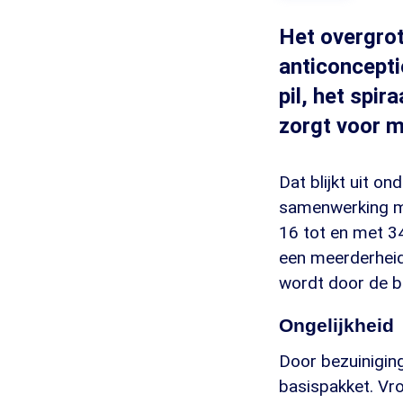
Het overgrot
anticoncepti
pil, het spi
zorgt voor m
Dat blijkt uit o
samenwerking m
16 tot en met 34
een meerderheid
wordt door de b
Ongelijkheid
Door bezuinigin
basispakket. Vr