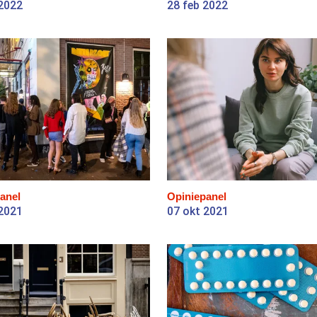
 2022
28 feb 2022
anel
Opiniepanel
 2021
07 okt 2021