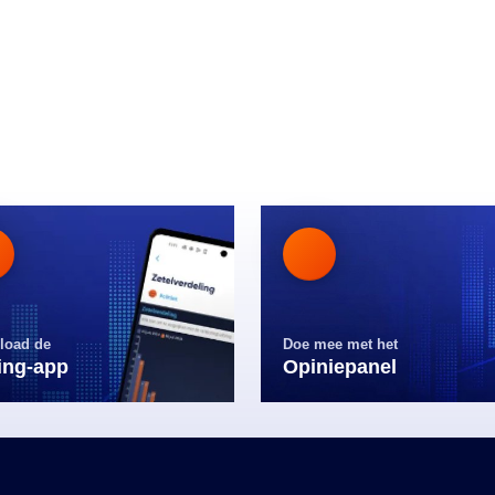
load de
Doe mee met het
ling-app
Opiniepanel