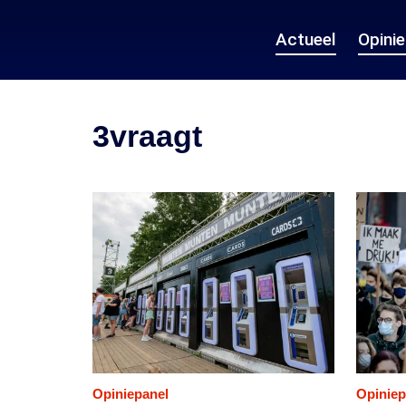
Actueel
Opini
3vraagt
Opiniepanel
Opiniep