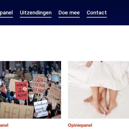
epanel
Uitzendingen
Doe mee
Contact
anel
Opiniepanel