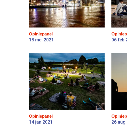
Opiniepanel
Opiniep
18 mei 2021
06 feb 
Opiniepanel
Opiniep
14 jan 2021
26 aug