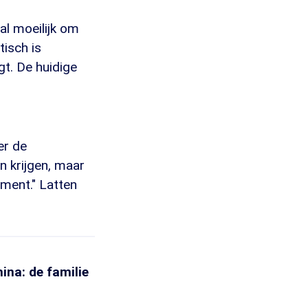
al moeilijk om
tisch is
t. De huidige
er de
n krijgen, maar
oment." Latten
ina: de familie