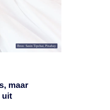
Bron: Sasin Tipchai, Pixabay
is, maar
 uit