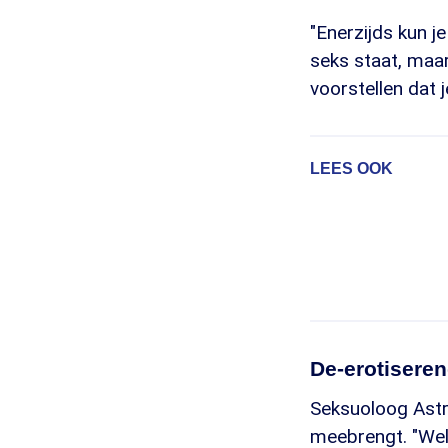
"Enerzijds kun 
seks staat, maar
voorstellen dat j
LEES OOK
De-erotisere
Seksuoloog Astri
meebrengt. "Well