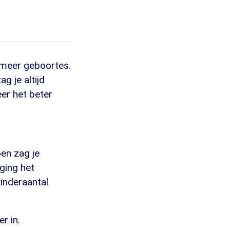
t meer geboortes.
g je altijd
er het beter
oen zag je
 ging het
inderaantal
r in.