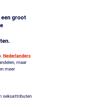
 een groot
le
ten.
s.
Nederlanders
wandelen, maar
den meer
 seksattributen