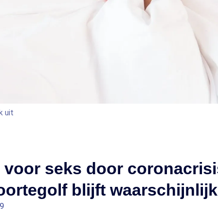
k uit
d voor seks door coronacris
rtegolf blijft waarschijnlijk
29