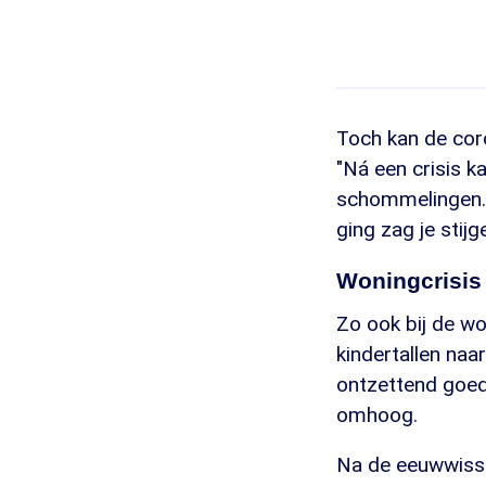
Toch kan de coro
"Ná een crisis k
schommelingen. 
ging zag je stijg
Woningcrisis 
Zo ook bij de wo
kindertallen naa
ontzettend goed
omhoog.
Na de eeuwwissel