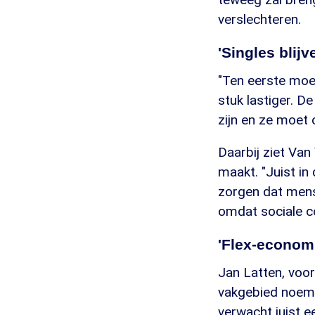
verslechteren.
'Singles blijv
"Ten eerste moet
stuk lastiger. D
zijn en ze moet
Daarbij ziet Van
maakt. "Juist in
zorgen dat mense
omdat sociale co
'Flex-economi
Jan Latten, voo
vakgebied noemt
verwacht juist e