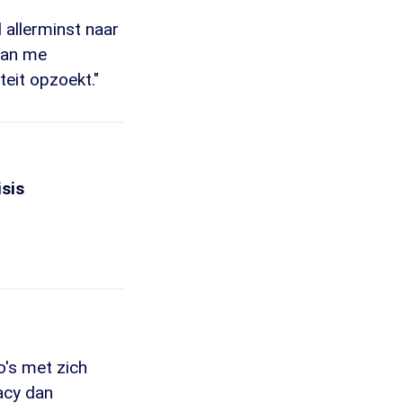
 allerminst naar
 kan me
teit opzoekt."
isis
o's met zich
vacy dan