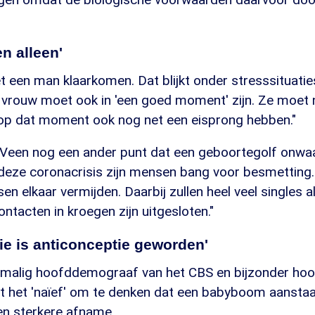
en alleen'
 een man klaarkomen. Dat blijkt onder stresssituatie
e vrouw moet ook in 'een goed moment' zijn. Ze moet n
 op dat moment ook nog net een eisprong hebben."
 Veen nog een ander punt dat een geboortegolf onwaar
 deze coronacrisis zijn mensen bang voor besmetting.
n elkaar vermijden. Daarbij zullen heel veel singles al
ntacten in kroegen zijn uitgesloten."
e is anticonceptie geworden'
rmalig hoofddemograaf van het CBS en bijzonder hoog
 het 'naïef' om te denken dat een babyboom aanstaa
en sterkere afname.