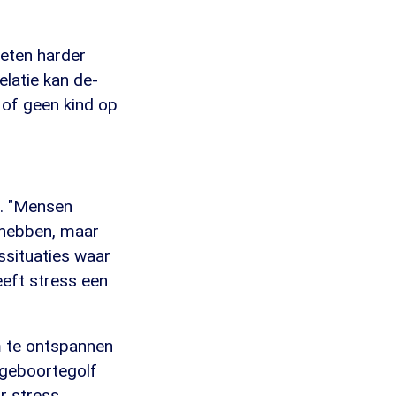
eten harder
elatie kan de-
of geen kind op
d. "Mensen
n hebben, maar
issituaties waar
eft stress een
m te ontspannen
 geboortegolf
r stress