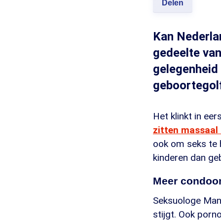
Delen
Kan Nederla
gedeelte van
gelegenheid 
geboortegolf 
Het klinkt in ee
zitten massaal 
ook om seks te 
kinderen dan geb
Meer condoom
Seksuologe Mand
stijgt. Ook por