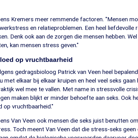
olgens Kremers meer remmende factoren. "Mensen mo
werkstress en relatieproblemen. Een heel liefdevolle r
ken. Denk ook aan de zorgen die mensen hebben. Wel 
ten, kan mensen stress geven."
vloed op vruchtbaarheid
olgens gedragsbioloog Patrick van Veen heel bepalen
 met elkaar bij elkaar kruipen en heel veel seks gaa
praktijk wel mee te vallen. Met name in stressvolle cris
gen maken blijkt er minder behoefte aan seks. Ook he
d op vruchtbaarheid."
lgens Van Veen ook mensen die seks juist benutten o
stress. Toch meent Van Veen dat die stress-seks geen
gen omdat de biologische voorwaarden daarvoor doo