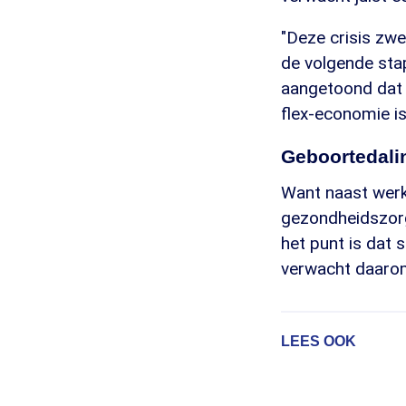
"Deze crisis zw
de volgende stap
aangetoond dat h
flex-economie i
Geboortedali
Want naast werk
gezondheidszorg.
het punt is dat 
verwacht daarom
LEES OOK