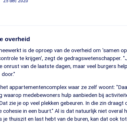
25 dec 2020
e overheid
eewerkt is de oproep van de overheid om 'samen op
controle te krijgen', zegt de gedragswetenschapper. "
e onrust van de laatste dagen, maar veel burgers help
 door."
r het appartementencomplex waar ze zelf woont: "Daa
ng waarop medebewoners hulp aanbieden bij activiteit
t zie je op veel plekken gebeuren. In die zin draagt 
e cohesie in een buurt." Al is dat natuurlijk niet overal 
s je thuiszit en last hebt van de buren, kan dat ook tot 