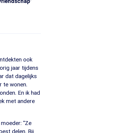
vriendschap'
ontdekten ook
rig jaar tijdens
r dat dagelijks
r te wonen.
onden. En ik had
ek met andere
 moeder: "Ze
est delen. Bij