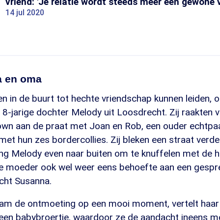
vriend: 'Je relatie wordt steeds meer een gewone 
14 jul 2020
a en oma
n in de buurt tot hechte vriendschap kunnen leiden, 
8-jarige dochter Melody uit Loosdrecht. Zij raakten vo
own aan de praat met Joan en Rob, een ouder echtpaa
et hun zes bordercollies. Zij bleken een straat verde
ing Melody even naar buiten om te knuffelen met de h
de moeder ook wel weer eens behoefte aan een gespr
acht Susanna.
am de ontmoeting op een mooi moment, vertelt haar
 een babybroertje, waardoor ze de aandacht ineens mo