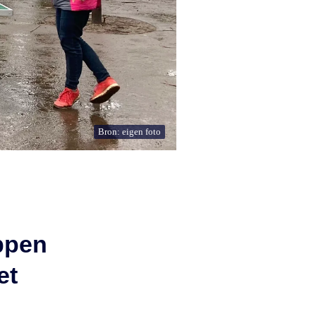
Bron: eigen foto
ppen
et