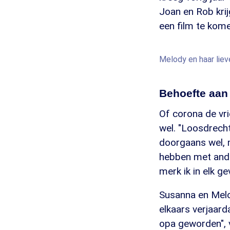
Joan en Rob krij
een film te kome
Melody en haar lie
Behoefte aan
Of corona de vr
wel. "Loosdrecht
doorgaans wel, m
hebben met ander
merk ik in elk gev
Susanna en Melo
elkaars verjaard
opa geworden", 