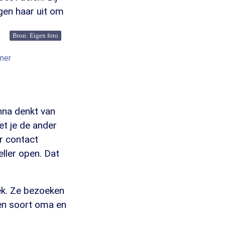
igen haar uit om
Bron: Eigen foto
omer
nna denkt van
et je de ander
r contact
ller open. Dat
ek. Ze bezoeken
 een soort oma en