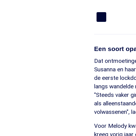
Een soort op
Dat ontmoetinge
Susanna en haar 
de eerste lockd
langs wandelde m
"Steeds vaker g
als alleenstaan
volwassenen", l
Voor Melody kw
kreeg vorig jaar