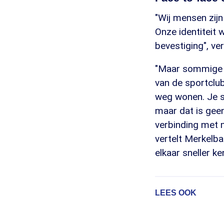
"Wij mensen zij
Onze identiteit
bevestiging", ve
"Maar sommige r
van de sportclu
weg wonen. Je st
maar dat is gee
verbinding met m
vertelt Merkelbac
elkaar sneller ke
LEES OOK