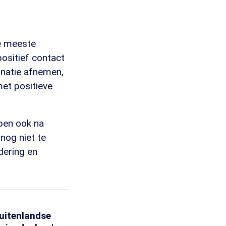
e meeste
positief contact
inatie afnemen,
met positieve
ppen ook na
nog niet te
ndering en
uitenlandse