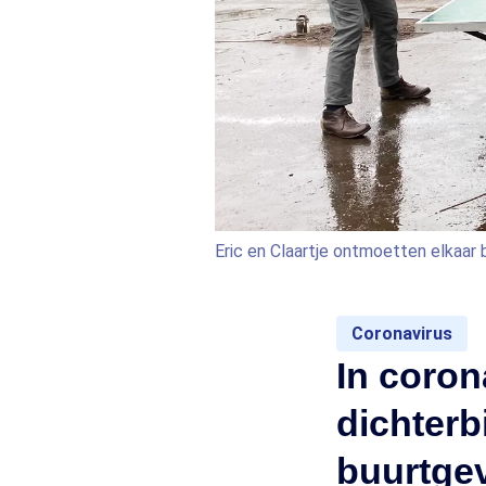
Eric en Claartje ontmoetten elkaar b
Coronavirus
In coron
dichterb
buurtge