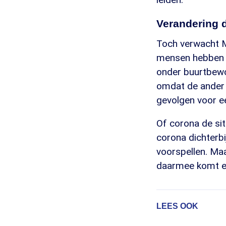
Verandering d
Toch verwacht M
mensen hebben ui
onder buurtbewo
omdat de ander g
gevolgen voor ee
Of corona de si
corona dichterbi
voorspellen. Maa
daarmee komt er
LEES OOK