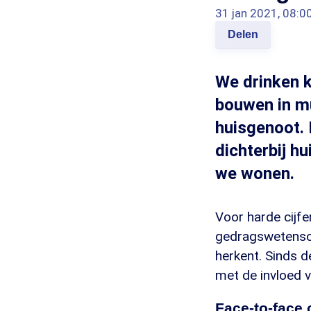
31 jan 2021, 08:0
Delen
We drinken k
bouwen in m
huisgenoot. 
dichterbij hu
we wonen.
Voor harde cijfe
gedragswetensch
herkent. Sinds de
met de invloed 
Face-to-face 