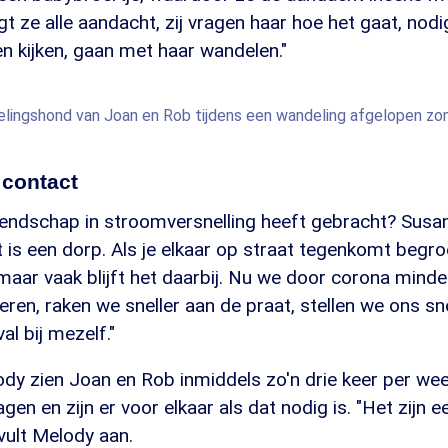
gt ze alle aandacht, zij vragen haar hoe het gaat, nod
n kijken, gaan met haar wandelen."
velingshond van Joan en Rob tijdens een wandeling afgelopen z
 contact
iendschap in stroomversnelling heeft gebracht? Susa
 is een dorp. Als je elkaar op straat tegenkomt begro
aar vaak blijft het daarbij. Nu we door corona minde
en, raken we sneller aan de praat, stellen we ons sne
al bij mezelf."
dy zien Joan en Rob inmiddels zo'n drie keer per we
agen en zijn er voor elkaar als dat nodig is. "Het zijn
vult Melody aan.