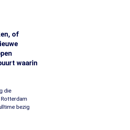
en, of
nieuwe
ppen
 buurt waarin
g die
t Rotterdam
ulltime bezig