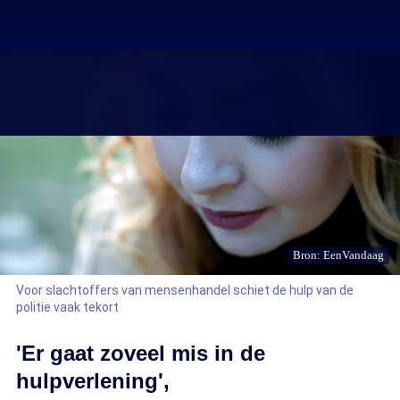
Bron: EenVandaag
Voor slachtoffers van mensenhandel schiet de hulp van de
politie vaak tekort
'Er gaat zoveel mis in de
hulpverlening',