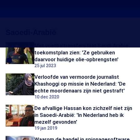
Saoedi-Arabië
Met voetbaltransfers laat Saudi-Arabië
toekomstplan zien: 'Ze gebruiken
daarvoor huidige olie-opbrengsten'
25 jul 2023
Verloofde van vermoorde journalist
Khashoggi op missie in Nederland: 'De
echte moordenaars zijn niet gestraft'
10 dec 2020
De afvallige Hassan kon zichzelf niet zijn
in Saoedi-Arabië: 'In Nederland heb ik
mezelf gevonden'
19 jan 2019
Waarom de handel in spionagesoftware