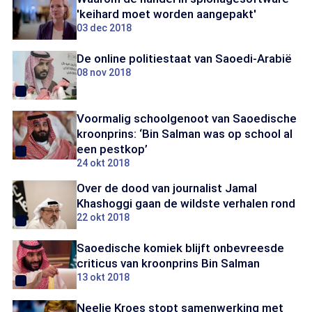
'keihard moet worden aangepakt'
03 dec 2018
De online politiestaat van Saoedi-Arabië
08 nov 2018
Voormalig schoolgenoot van Saoedische
kroonprins: ‘Bin Salman was op school al
een pestkop’
24 okt 2018
Over de dood van journalist Jamal
Khashoggi gaan de wildste verhalen rond
22 okt 2018
Saoedische komiek blijft onbevreesde
criticus van kroonprins Bin Salman
13 okt 2018
Neelie Kroes stopt samenwerking met