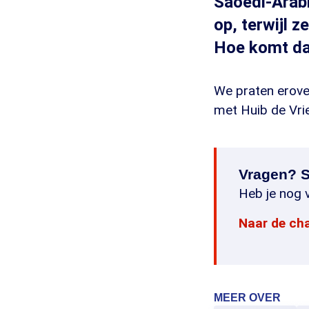
Saoedi-Arabi
op, terwijl z
Hoe komt da
We praten erover
met Huib de Vrie
Vragen? S
Heb je nog v
Naar de ch
MEER OVER