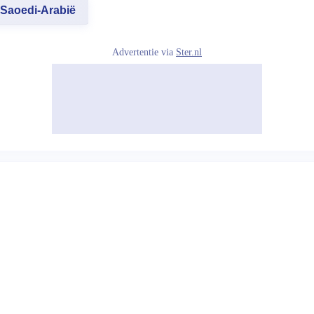
Saoedi-Arabië
Advertentie via
Ster.nl