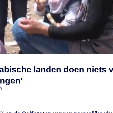
rabische landen doen niets 
ingen'
0