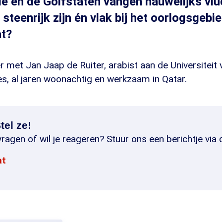
ë en de Golfstaten vangen nauwelijks vlu
e steenrijk zijn én vlak bij het oorlogsgebi
t?
 met Jan Jaap de Ruiter, arabist aan de Universiteit v
s, al jaren woonachtig en werkzaam in Qatar.
tel ze!
ragen of wil je reageren? Stuur ons een berichtje via 
at