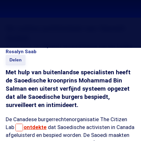
De online politiestaat van Saoedi-
Arabië
08 nov 2018, 18:15
Sjoerd Fennema
Rianne van der Linden
Rosalyn Saab
Delen
Met hulp van buitenlandse specialisten heeft
de Saoedische kroonprins Mohammad Bin
Salman een uiterst verfijnd systeem opgezet
dat alle Saoedische burgers bespiedt,
surveilleert en intimideert.
De Canadese burgerrechtenorganisatie The Citizen
Lab
ontdekte
dat Saoedische activisten in Canada
afgeluisterd en bespied worden. De Saoedi maakten