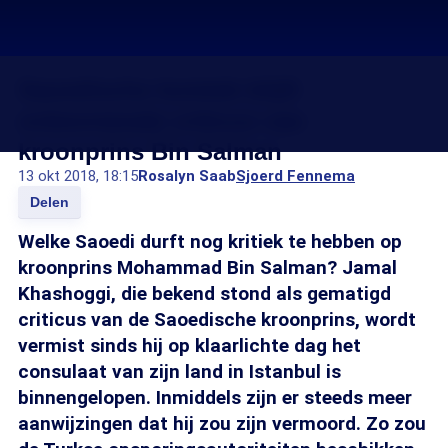
Saoedische komiek blijft
onbevreesde criticus van
kroonprins Bin Salman
13 okt 2018, 18:15
Rosalyn Saab
Sjoerd Fennema
Delen
Welke Saoedi durft nog kritiek te hebben op
kroonprins Mohammad Bin Salman? Jamal
Khashoggi, die bekend stond als gematigd
criticus van de Saoedische kroonprins, wordt
vermist sinds hij op klaarlichte dag het
consulaat van zijn land in Istanbul is
binnengelopen. Inmiddels zijn er steeds meer
aanwijzingen dat hij zou zijn vermoord. Zo zou