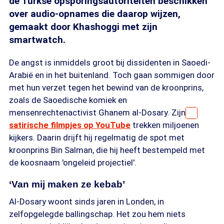
de Turkse opsporingsautoriteiten beschikken
over audio-opnames die daarop wijzen,
gemaakt door Khashoggi met zijn
smartwatch.
De angst is inmiddels groot bij dissidenten in Saoedi-
Arabië en in het buitenland. Toch gaan sommigen door
met hun verzet tegen het bewind van de kroonprins,
zoals de Saoedische komiek en
mensenrechtenactivist Ghanem al-Dosary. Zijn
satirische filmpjes op YouTube
trekken miljoenen
kijkers. Daarin drijft hij regelmatig de spot met
kroonprins Bin Salman, die hij heeft bestempeld met
de koosnaam 'ongeleid projectiel'.
‘Van mij maken ze kebab’
Al-Dosary woont sinds jaren in Londen, in
zelfopgelegde ballingschap. Het zou hem niets