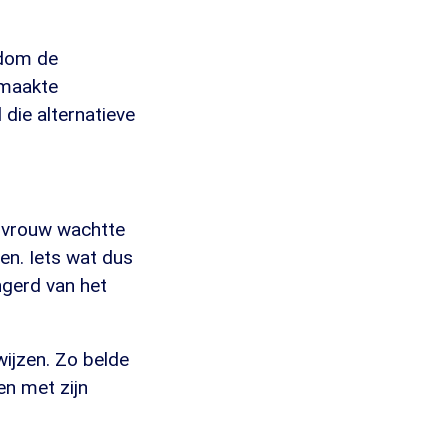
ndom de
 maakte
die alternatieve
s vrouw wachtte
en. Iets wat dus
ngerd van het
ijzen. Zo belde
n met zijn