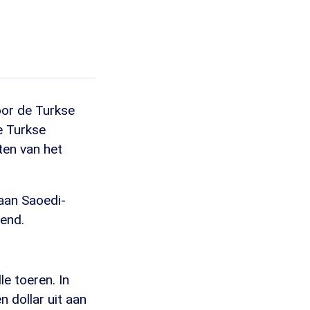
oor de Turkse
e Turkse
ten van het
aan Saoedi-
dend.
e toeren. In
dollar uit aan