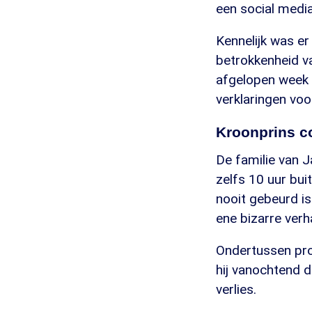
een social med
Kennelijk was er
betrokkenheid v
afgelopen week 
verklaringen vo
Kroonprins c
De familie van J
zelfs 10 uur bui
nooit gebeurd is
ene bizarre verh
Ondertussen prob
hij vanochtend 
verlies.