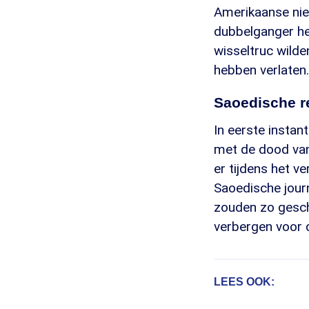
Amerikaanse ni
dubbelganger h
wisseltruc wilde
hebben verlaten.
Saoedische re
In eerste insta
met de dood van
er tijdens het v
Saoedische journ
zouden zo gesch
verbergen voor 
LEES OOK: