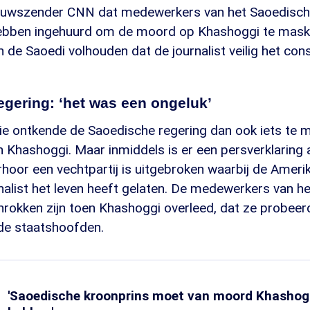
euwszender CNN dat medewerkers van het Saoedisch
ebben ingehuurd om de moord op Khashoggi te mask
n de Saoedi volhouden dat de journalist veilig het con
gering: ‘het was een ongeluk’
ntie ontkende de Saoedische regering dan ook iets te
 Khashoggi. Maar inmiddels is er een persverklaring
erhoor een vechtpartij is uitgebroken waarbij de Ameri
alist het leven heeft gelaten. De medewerkers van h
rokken zijn toen Khashoggi overleed, dat ze probeer
de staatshoofden.
'Saoedische kroonprins moet van moord Khashog