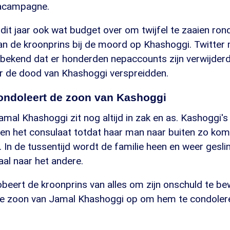
iacampagne.
 dit jaar ook wat budget over om twijfel te zaaien ro
an de kroonprins bij de moord op Khashoggi. Twitter
bekend dat er honderden nepaccounts zijn verwijderd 
or de dood van Khashoggi verspreidden.
ondoleert de zoon van Kashoggi
amal Khashoggi zit nog altijd in zak en as. Kashoggi'
ten het consulaat totdat haar man naar buiten zo kom
. In de tussentijd wordt de familie heen en weer gesli
aal naar het andere.
eert de kroonprins van alles om zijn onschuld te bew
de zoon van Jamal Khashoggi op om hem te condolere