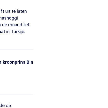
t uit te laten
Khashoggi
n de maand liet
t in Turkije.
n kroonprins Bin
rde de