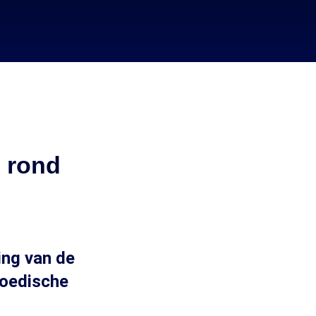
 rond
ing van de
aoedische