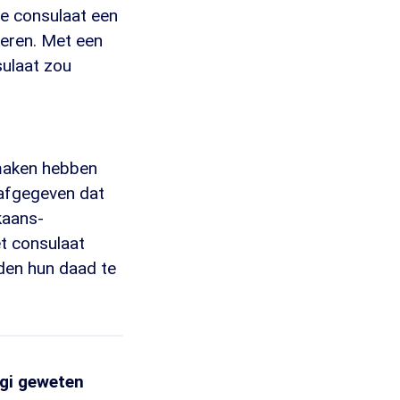
e consulaat een
eren. Met een
sulaat zou
 maken hebben
 afgegeven dat
kaans-
et consulaat
den hun daad te
gi geweten