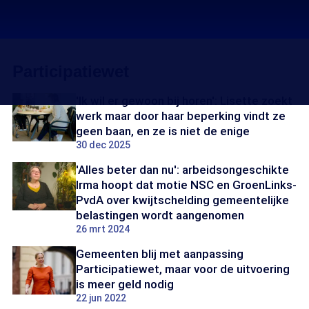
Participatiewet
'Ik wil er gewoon bij horen': Lisette zoekt
werk maar door haar beperking vindt ze
geen baan, en ze is niet de enige
30 dec 2025
'Alles beter dan nu': arbeidsongeschikte
Irma hoopt dat motie NSC en GroenLinks-
PvdA over kwijtschelding gemeentelijke
belastingen wordt aangenomen
26 mrt 2024
Gemeenten blij met aanpassing
Participatiewet, maar voor de uitvoering
is meer geld nodig
22 jun 2022