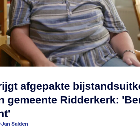
ijgt afgepakte bijstandsuitk
an gemeente Ridderkerk: 'B
t'
9
Jan Salden