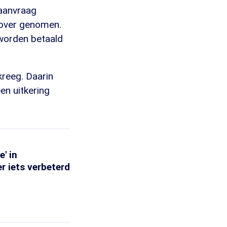
 aanvraag
 over genomen.
 worden betaald
kreeg. Daarin
en uitkering
' in
r iets verbeterd