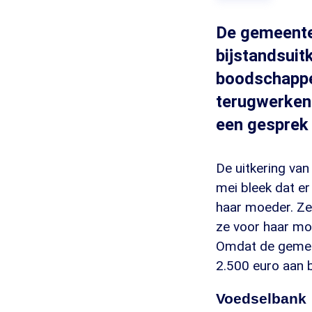
De gemeente
bijstandsuit
boodschappe
terugwerkend
een gesprek
De uitkering va
mei bleek dat e
haar moeder. Ze
ze voor haar moe
Omdat de gemeen
2.500 euro aan b
Voedselbank