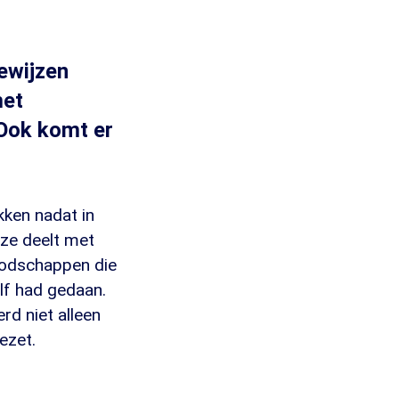
ewijzen
met
 Ook komt er
kken nadat in
 ze deelt met
oodschappen die
lf had gedaan.
d niet alleen
ezet.