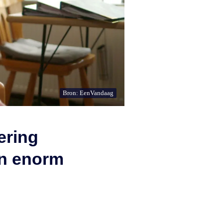
Bron: EenVandaag
ering
en enorm