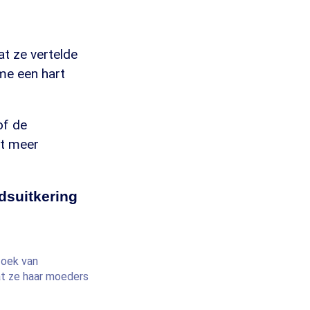
at ze vertelde
me een hart
of de
et meer
dsuitkering
zoek van
at ze haar moeders