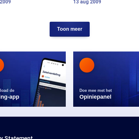
 2009
13 aug 2009
Toon meer
load de
Doe mee met het
ling-app
Opiniepanel
cy Statement