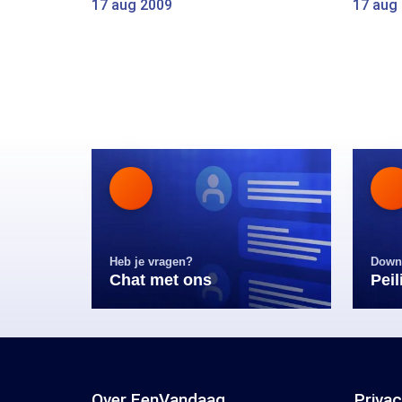
17 aug 2009
17 aug
Heb je vragen?
Down
Chat met ons
Pei
Over EenVandaag
Priva