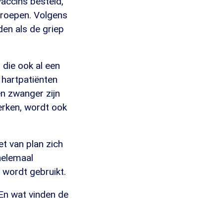
vaccins besteld,
ogroepen. Volgens
en als de griep
 die ook al een
 hartpatiënten
en zwanger zijn
erken, wordt ook
t van plan zich
helemaal
 wordt gebruikt.
En wat vinden de