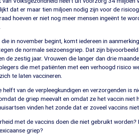
k van Volksgezondheid heeft uit voorzorg 34 miljoen 
ijkt dat er maar tien miljoen nodig zijn voor de risic
aad hoeven er niet nog meer mensen ingeënt te word
.
 die in november begint, komt iedereen in aanmerking
 tegen de normale seizoensgriep. Dat zijn bijvoorbeeld
n de zestig jaar. Vrouwen die langer dan drie maand
rplegers die met patiënten met een verhoogd risico w
ich te laten vaccineren.
 helft van de verpleegkundigen en verzorgenden is nie
 omdat de griep meevalt en omdat ze het vaccin niet 
uisartsen vinden het zonde dat er zoveel vaccins niet
rheid met de vaccins doen die niet gebruikt worden? 
exicaanse griep?