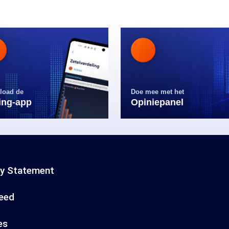
load de
Doe mee met het
ling-app
Opiniepanel
cy Statement
eed
es