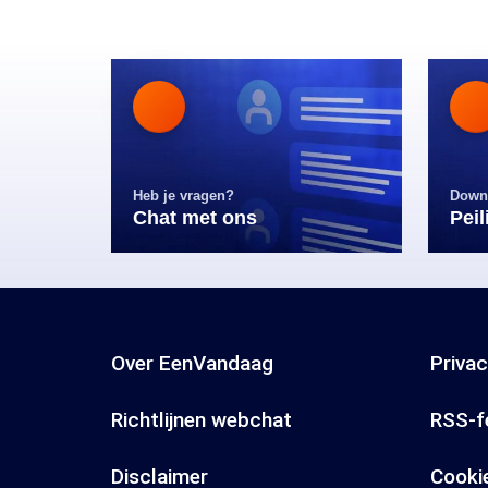
Heb je vragen?
Down
Chat met ons
Pei
Over EenVandaag
Priva
Richtlijnen webchat
RSS-f
Disclaimer
Cooki