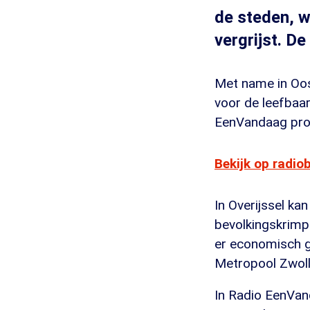
de steden, w
vergrijst. D
Met name in Oos
voor de leefbaa
EenVandaag provi
Bekijk op radio
In Overijssel kan
bevolkingskrimp 
er economisch go
Metropool Zwol
In Radio EenVand