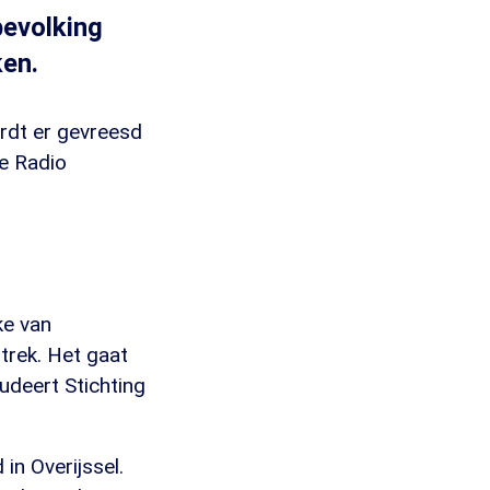
bevolking
ken.
rdt er gevreesd
de Radio
ke van
trek. Het gaat
udeert Stichting
in Overijssel.