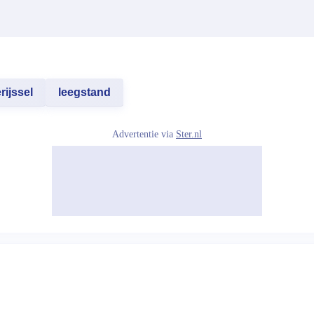
rijssel
leegstand
Advertentie via
Ster.nl