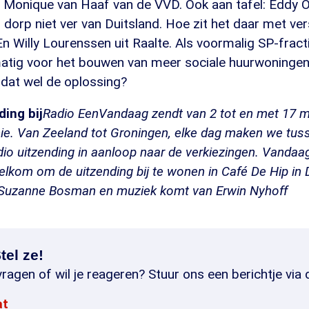
Monique van Haaf van de VVD. Ook aan tafel: Eddy O
n dorp niet ver van Duitsland. Hoe zit het daar met ver
n Willy Lourenssen uit Raalte. Als voormalig SP-fract
elmatig voor het bouwen van meer sociale huurwoninge
 dat wel de oplossing?
ing bij
Radio EenVandaag zendt van 2 tot en met 17 maa
cie. Van Zeeland tot Groningen, elke dag maken we tus
dio uitzending in aanloop naar de verkiezingen. Vandaag
elkom om de uitzending bij te wonen in Café De Hip in 
s Suzanne Bosman en muziek komt van Erwin Nyhoff
tel ze!
ragen of wil je reageren? Stuur ons een berichtje via 
at