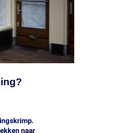
sing?
kingskrimp.
rekken naar