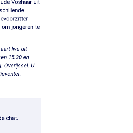
ude Voshaar uit
schillende
ievoorzitter
n om jongeren te
rt live uit
sen 15.30 en
: Overijssel. U
Deventer.
de chat.