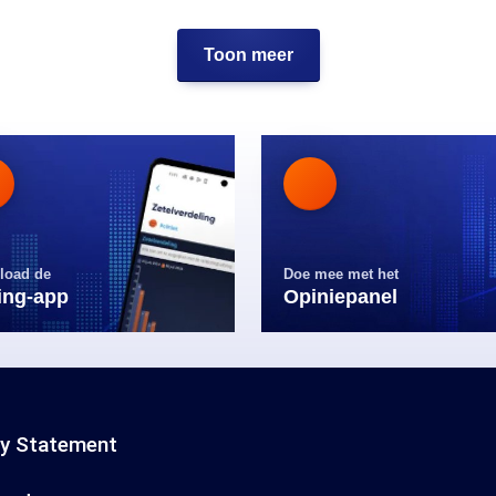
Toon meer
load de
Doe mee met het
ling-app
Opiniepanel
cy Statement