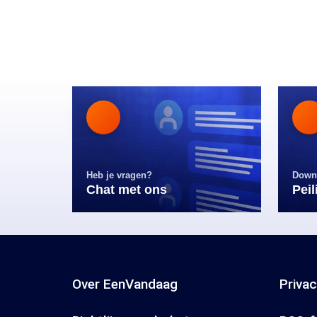
Heb je vragen?
Down
Chat met ons
Pei
Over EenVandaag
Priva