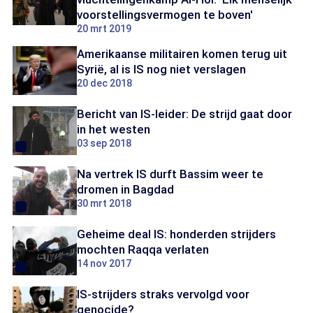
voorstellingsvermogen te boven'
20 mrt 2019
Amerikaanse militairen komen terug uit
Syrië, al is IS nog niet verslagen
20 dec 2018
Bericht van IS-leider: De strijd gaat door
in het westen
03 sep 2018
Na vertrek IS durft Bassim weer te
dromen in Bagdad
30 mrt 2018
Geheime deal IS: honderden strijders
mochten Raqqa verlaten
14 nov 2017
IS-strijders straks vervolgd voor
genocide?