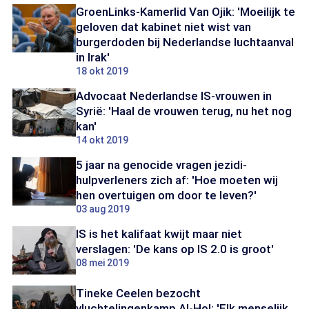
GroenLinks-Kamerlid Van Ojik: 'Moeilijk te
geloven dat kabinet niet wist van
burgerdoden bij Nederlandse luchtaanval
in Irak'
18 okt 2019
Advocaat Nederlandse IS-vrouwen in
Syrië: 'Haal de vrouwen terug, nu het nog
kan'
14 okt 2019
5 jaar na genocide vragen jezidi-
hulpverleners zich af: 'Hoe moeten wij
hen overtuigen om door te leven?'
03 aug 2019
IS is het kalifaat kwijt maar niet
verslagen: 'De kans op IS 2.0 is groot'
08 mei 2019
Tineke Ceelen bezocht
vluchtelingenkamp Al-Hol: 'Elk menselijk