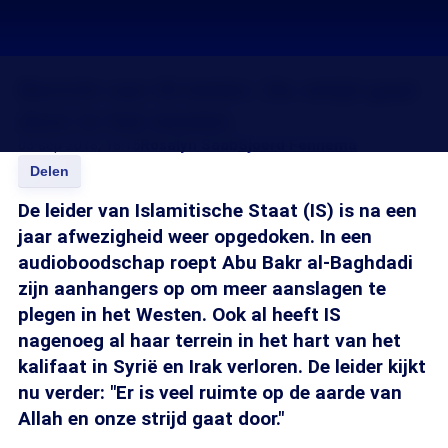
Bericht van IS-leider: De strijd gaat
door in het westen
03 sep 2018, 18:15
Rosalyn Saab
Sjoerd Fennema
Delen
De leider van Islamitische Staat (IS) is na een
jaar afwezigheid weer opgedoken. In een
audioboodschap roept Abu Bakr al-Baghdadi
zijn aanhangers op om meer aanslagen te
plegen in het Westen. Ook al heeft IS
nagenoeg al haar terrein in het hart van het
kalifaat in Syrië en Irak verloren. De leider kijkt
nu verder: "Er is veel ruimte op de aarde van
Allah en onze strijd gaat door."