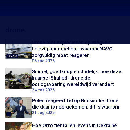
drone
Drone met explosieven op vliegveld
Leipzig onderschept: waarom NAVO
zorgvuldig moet reageren
06:48
06 aug 2026
Simpel, goedkoop en dodelijk: hoe deze
Iraanse 'Shahed'-drone de
oorlogsvoering wereldwijd verandert
24 mrt 2026
Polen reageert fel op Russische drone
die daar is neergekomen: dit is waarom
21 aug 2025
Hoe Otto tientallen levens in Oekraïne