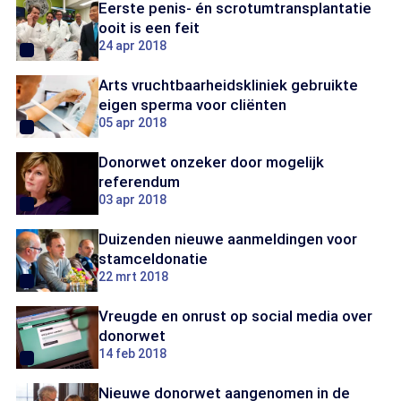
Eerste penis- én scrotumtransplantatie
ooit is een feit
24 apr 2018
Arts vruchtbaarheidskliniek gebruikte
eigen sperma voor cliënten
05 apr 2018
Donorwet onzeker door mogelijk
referendum
03 apr 2018
Duizenden nieuwe aanmeldingen voor
stamceldonatie
22 mrt 2018
Vreugde en onrust op social media over
donorwet
14 feb 2018
Nieuwe donorwet aangenomen in de