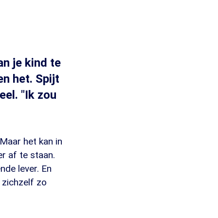
n je kind te
 het. Spijt
el. "Ik zou
Maar het kan in
r af te staan.
nde lever. En
 zichzelf zo