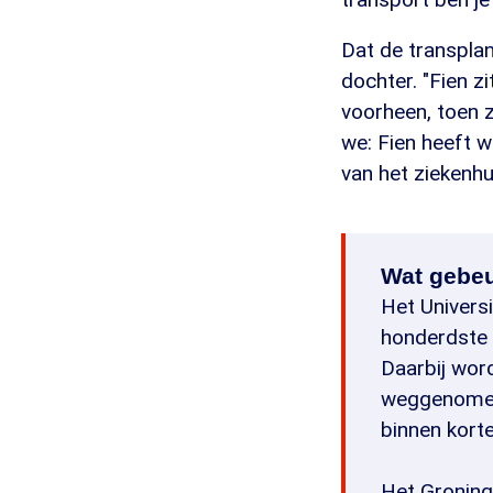
Dat de transplan
dochter. "Fien zi
voorheen, toen z
we: Fien heeft w
van het ziekenh
Wat gebeur
Het Univers
honderdste l
Daarbij wor
weggenomen e
binnen korte
Het Groning