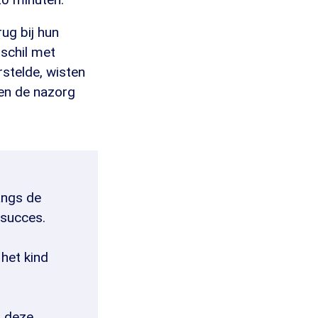
rug bij hun
rschil met
rstelde, wisten
 en de nazorg
angs de
 succes.
 het kind
t deze