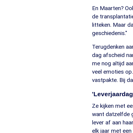
En Maarten? Ook h
de transplantati
litteken. Maar da
geschiedenis."
Terugdenken aan
dag afscheid nam
me nog altijd aa
veel emoties op.
vastpakte. Bij d
'Leverjaardag
Ze kijken met ee
want datzelfde g
lever af aan haa
elk jaar met een