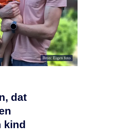
Bron: Eigen foto
n, dat
 en
 kind