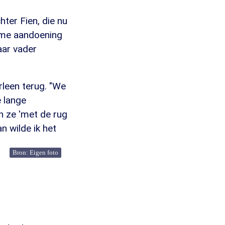
hter Fien, die nu
zame aandoening
aar vader
rleen terug. "We
e lange
n ze 'met de rug
n wilde ik het
Bron: Eigen foto