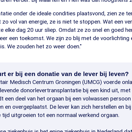
tatie onder de ideale condities plaatsvond, zien ze te
t zo vol van energie, ze is niet te stoppen. Wat een ve
e elke dag 20 uur sliep. Omdat ze zo snel en goed he
eer een toekomst. We zijn zo blij met de voorlichting
uis. We zouden het zo weer doen."
t er bij een donatie van de lever bij leven?
itair Medisch Centrum Groningen (UMCG) voerde onl
evende donorlevertransplantatie bij een kind uit, met
dt een deel van het orgaan bij een volwassen persoon
n overgeplaatst. De lever kan zich herstellen en bij
 tijd uitgroeien tot een normaal werkend orgaan.
se ziekenhuis is het enige ziekenhuis in Nederland da