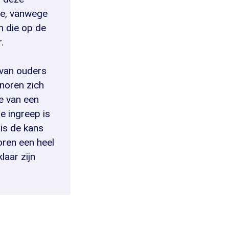
mee, vanwege
n die op de
.
 van ouders
noren zich
ke van een
e ingreep is
is de kans
oren een heel
laar zijn