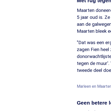
Met rug tege
Maarten doneerde
5 jaar oud is. Z
aan de galwegen
Maarten bleek e
"Dat was een erg
zagen Fien heel 
donorwachtlijste
tegen de muur'. 
tweede deel doe
Marleen en Maarten
Geen betere l