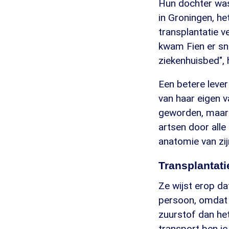
Hun dochter was
in Groningen, het
transplantatie 
kwam Fien er sne
ziekenhuisbed", 
Een betere lever
van haar eigen v
geworden, maar 
artsen door all
anatomie van zij
Transplantati
Ze wijst erop da
persoon, omdat 
zuurstof dan het
transport ben je