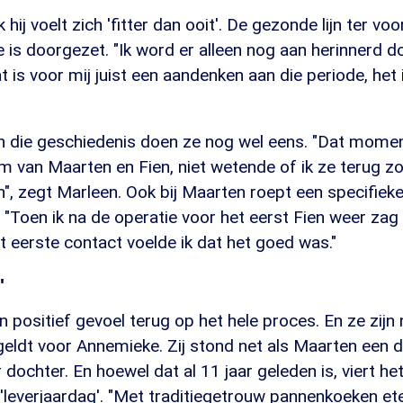
ij voelt zich 'fitter dan ooit'. De gezonde lijn ter vo
e is doorgezet. "Ik word er alleen nog aan herinnerd 
t is voor mij juist een aandenken aan die periode, het 
 die geschiedenis doen ze nog wel eens. "Dat momen
 van Maarten en Fien, niet wetende of ik ze terug zou
n", zegt Marleen. Ook bij Maarten roept een specifiek
 "Toen ik na de operatie voor het eerst Fien weer zag
at eerste contact voelde ik dat het goed was."
'
n positief gevoel terug op het hele proces. En ze zijn 
eldt voor Annemieke. Zij stond net als Maarten een d
r dochter. En hoewel dat al 11 jaar geleden is, viert he
 'leverjaardag'. "Met traditiegetrouw pannenkoeken e