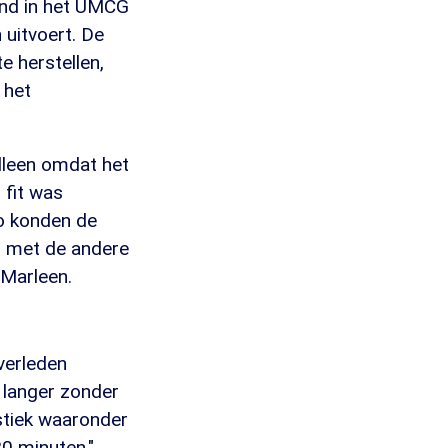
ond in het UMCG
 uitvoert. De
 herstellen,
 het
alleen omdat het
 fit was
Zo konden de
n met de andere
 Marleen.
overleden
 langer zonder
istiek waaronder
20 minuten."