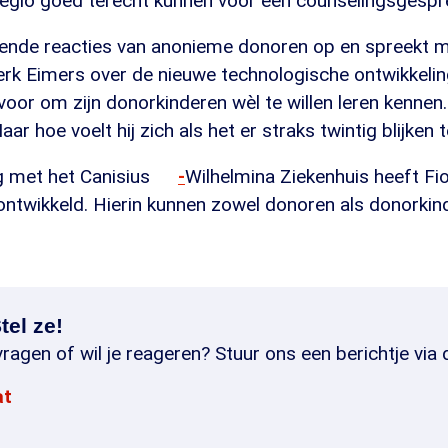
 regio goed terecht kunnen voor een counselingsgespre
nde reacties van anonieme donoren op en spreekt 
k Eimers over de nieuwe technologische ontwikkelin
oor om zijn donorkinderen wèl te willen leren kennen. 
ar hoe voelt hij zich als het er straks twintig blijken t
 met het Canisius
-
Wilhelmina Ziekenhuis heeft F
ntwikkeld. Hierin kunnen zowel donoren als donorkin
tel ze!
ragen of wil je reageren? Stuur ons een berichtje via 
at