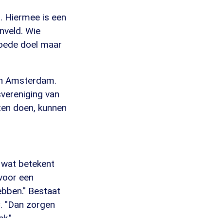
n. Hiermee is een
nveld. Wie
goede doel maar
in Amsterdam.
vereniging van
en doen, kunnen
s wat betekent
 voor een
ebben." Bestaat
C. "Dan zorgen