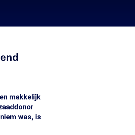
pend
en makkelijk
 zaaddonor
niem was, is