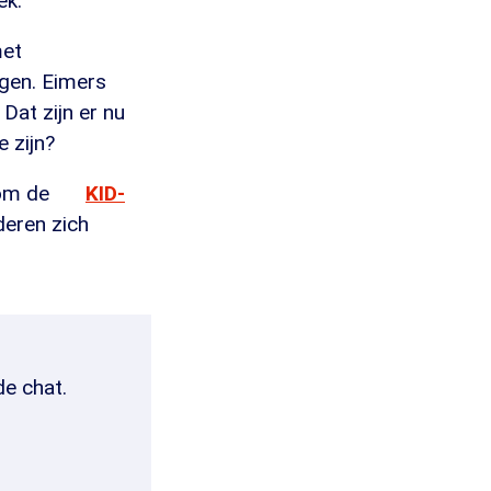
k."
met
gen. Eimers
Dat zijn er nu
e zijn?
iom de
KID-
deren zich
de chat.