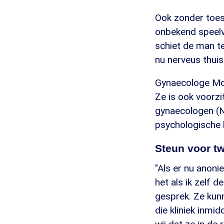
Ook zonder toest
onbekend speelv
schiet de man t
nu nerveus thuisz
Gynaecologe Mo
Ze is ook voorz
gynaecologen (N
psychologische h
Steun voor tw
"Als er nu anoni
het als ik zelf d
gesprek. Ze kunn
die kliniek inmi