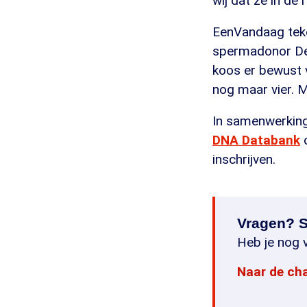
wij dat ze in de
EenVandaag teke
spermadonor Der
koos er bewust v
nog maar vier. Ma
In samenwerking
DNA Databank
o
inschrijven.
Vragen? S
Heb je nog v
Naar de ch