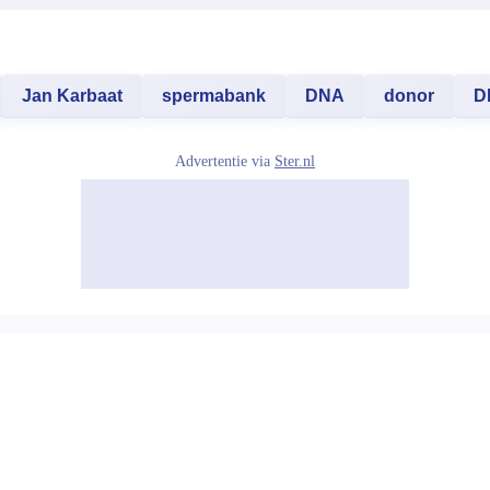
Jan Karbaat
spermabank
DNA
donor
D
Advertentie via
Ster.nl