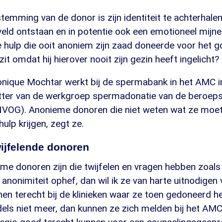
emming van de donor is zijn identiteit te achterhale
eld ontstaan en in potentie ook een emotioneel mijne
e hulp die ooit anoniem zijn zaad doneerde voor het 
it omdat hij hierover nooit zijn gezin heeft ingelicht?
nique Mochtar werkt bij de spermabank in het AMC 
itter van de werkgroep spermadonatie van de beroeps
VOG). Anonieme donoren die niet weten wat ze moet
ulp krijgen, zegt ze.
ijfelende donoren
eme donoren zijn die twijfelen en vragen hebben zoal
e anonimiteit ophef, dan wil ik ze van harte uitnodigen
en terecht bij de klinieken waar ze toen gedoneerd h
ddels niet meer, dan kunnen ze zich melden bij het AM