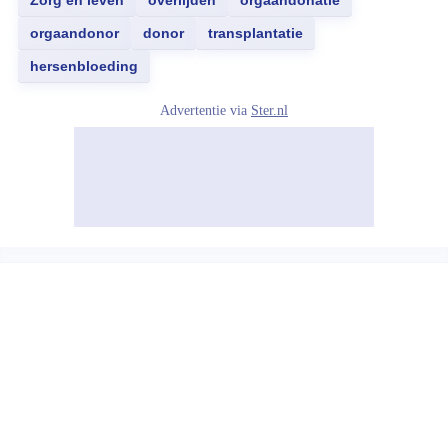
Zorg en leven
overlijden
orgaandonatie
orgaandonor
donor
transplantatie
hersenbloeding
Advertentie via
Ster.nl