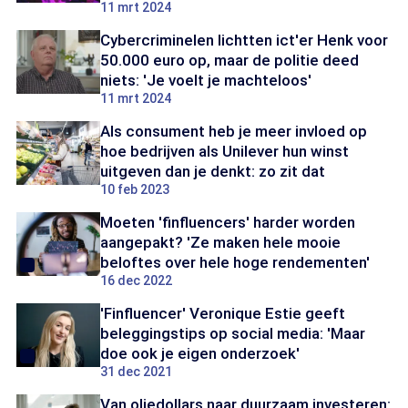
11 mrt 2024
Cybercriminelen lichtten ict'er Henk voor
50.000 euro op, maar de politie deed
niets: 'Je voelt je machteloos'
11 mrt 2024
Als consument heb je meer invloed op
hoe bedrijven als Unilever hun winst
uitgeven dan je denkt: zo zit dat
10 feb 2023
Moeten 'finfluencers' harder worden
aangepakt? 'Ze maken hele mooie
beloftes over hele hoge rendementen'
16 dec 2022
'Finfluencer' Veronique Estie geeft
beleggingstips op social media: 'Maar
doe ook je eigen onderzoek'
31 dec 2021
Van oliedollars naar duurzaam investeren: