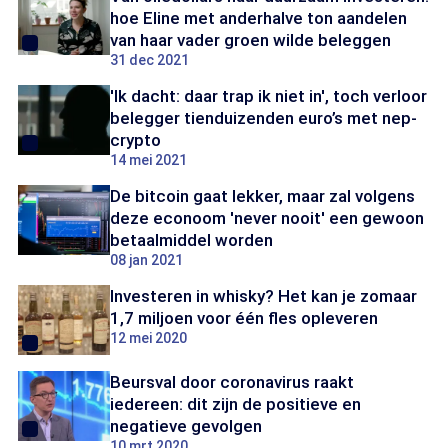
hoe Eline met anderhalve ton aandelen
van haar vader groen wilde beleggen
31 dec 2021
'Ik dacht: daar trap ik niet in', toch verloor
belegger tienduizenden euro’s met nep-
crypto
14 mei 2021
De bitcoin gaat lekker, maar zal volgens
deze econoom 'never nooit' een gewoon
betaalmiddel worden
08 jan 2021
Investeren in whisky? Het kan je zomaar
1,7 miljoen voor één fles opleveren
12 mei 2020
Beursval door coronavirus raakt
iedereen: dit zijn de positieve en
negatieve gevolgen
10 mrt 2020