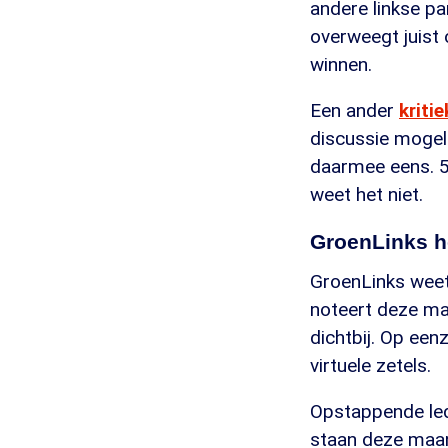
andere linkse p
overweegt juist 
winnen.
Een ander
kriti
discussie mogeli
daarmee eens. 55
weet het niet.
GroenLinks h
GroenLinks weet 
noteert deze ma
dichtbij. Op een
virtuele zetels.
Opstappende led
staan deze maand