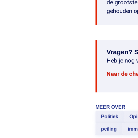
de grootste 
gehouden op
Vragen? S
Heb je nog v
Naar de ch
MEER OVER
Politiek
Opi
peiling
immi