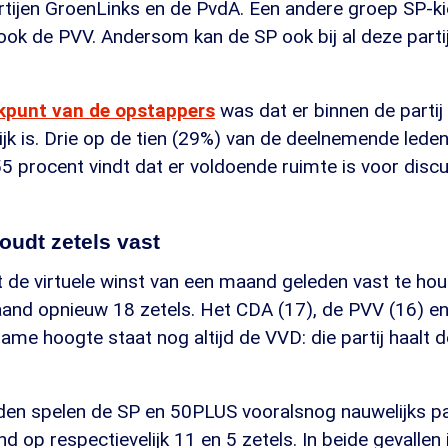
artijen GroenLinks en de PvdA. Een andere groep SP-k
ook de PVV. Andersom kan de SP ook bij al deze parti
ekpunt van de opstappers
was dat er binnen de partij
jk is. Drie op de tien (29%) van de deelnemende leden 
 procent vindt dat er voldoende ruimte is voor discu
oudt zetels vast
de virtuele winst van een maand geleden vast te houd
and opnieuw 18 zetels. Het CDA (17), de PVV (16) en
zame hoogte staat nog altijd de VVD: die partij haalt
en spelen de SP en 50PLUS vooralsnog nauwelijks par
 op respectievelijk 11 en 5 zetels. In beide gevallen 