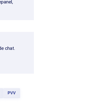
epanel,
de chat.
PVV