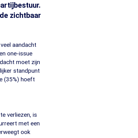
artijbestuur.
nde zichtbaar
 veel aandacht
een one-issue
ndacht moet zijn
lijker standpunt
e (35%) hoeft
e verliezen, is
curreert met een
verweegt ook