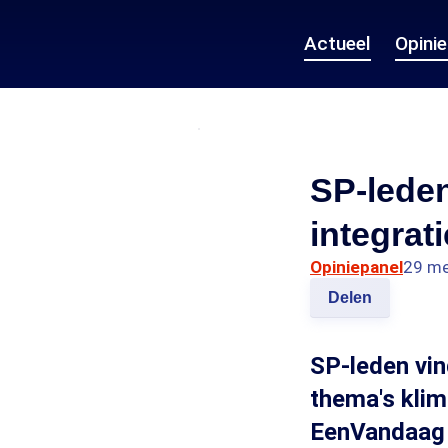
Actueel
Opini
SP-leden
integrati
Opiniepanel
29 me
Delen
SP-leden vi
thema's klima
EenVandaag o