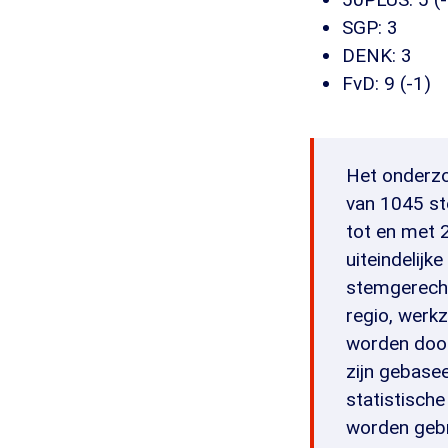
SGP: 3
DENK: 3
FvD: 9 (-1)
Het onderzo
van 1045 st
tot en met 
uiteindelij
stemgerechti
regio, werk
worden door
zijn gebase
statistische
worden gebru