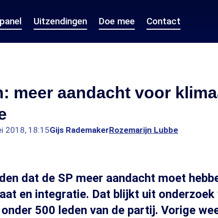
epanel
Uitzendingen
Doe mee
Contact
: meer aandacht voor klima
e
i 2018, 18:15
Gijs Rademaker
Rozemarijn Lubbe
nden dat de SP meer aandacht moet hebb
at en integratie. Dat blijkt uit onderzoek
nder 500 leden van de partij. Vorige we