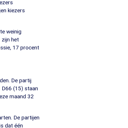
iezers
jen kiezers
 te weinig
zijn het
ssie, 17 procent
en. De partij
 D66 (15) staan
 deze maand 32
ten. De partijen
is dat één