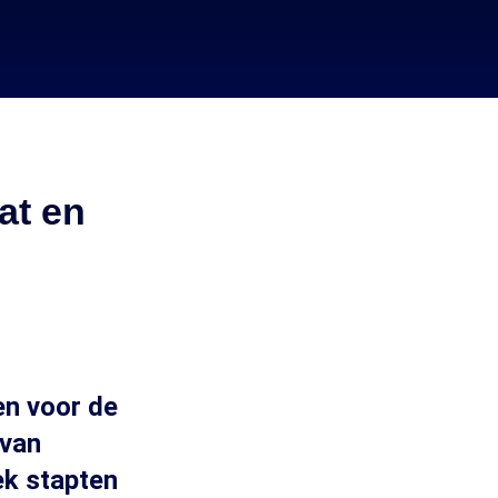
at en
en voor de
 van
ek stapten