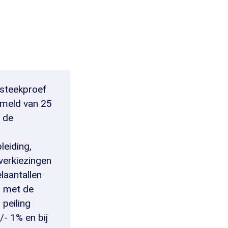
 steekproef
ameld van 25
 de
leiding,
verkiezingen
laantallen
n met de
 peiling
/- 1% en bij