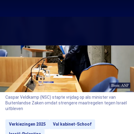
Bron: ANP
Caspar Veldkamp (NSC) stapte vrijdag op als minister van
Buitenlandse Zaken omdat strengere maatregelen tegen Israël
uitbleven
Verkiezingen 2025
Val kabinet-Schoof